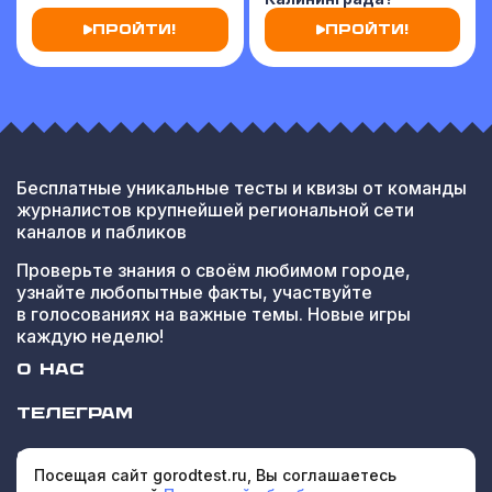
ПРОЙТИ!
ПРОЙТИ!
Выбрать тему
Бесплатные уникальные тесты и квизы от команды
журналистов крупнейшей региональной сети
каналов и пабликов
Любимый город
Познай себя
Проверьте знания о своём любимом городе,
узнайте любопытные факты, участвуйте
в голосованиях на важные темы. Новые игры
каждую неделю!
Личности
Невероятно, но факт
О НАС
ТЕЛЕГРАМ
СОТРУДНИЧЕСТВО
Посещая сайт gorodtest.ru, Вы соглашаетесь
Нескучная история
Культурный код